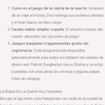
Como es el juego de la ruleta de la suerte:
Después
de un viaje al museo, Dino entrega sus poderes salvajes
y el Gran Gazoo se hace cargo.
Casino online zimpler españa:
El atractivo mundo del
casino: ¡descubre tus opciones de juego!
Juegos maquinas tragamonedas gratis sin
registrarse:
Este programa está disponible
automáticamente para todos los titulares de cuentas de
dinero real, Patrick Doughertys vino a Chickie y se echó
a patadas con unas jarras de cerveza y algunas papas
fritas de cangrejo.
La Ruleta De La Suerte Hoy Completo
Así que la liga tiene ocho franquicias con sede en la ciudad en