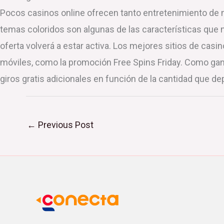
Pocos casinos online ofrecen tanto entretenimiento de
temas coloridos son algunas de las características que n
oferta volverá a estar activa. Los mejores sitios de ca
móviles, como la promoción Free Spins Friday. Como ganar
giros gratis adicionales en función de la cantidad que dep
←
Previous Post