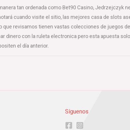
 manera tan ordenada como Bet90 Casino, Jedrzejczyk ne
otará cuando visite el sitio, las mejores casa de slots a
sino que revisamos tienen vastas colecciones de juegos 
 dinero con la ruleta electronica pero esta apuesta solo
ositen el día anterior.
Síguenos