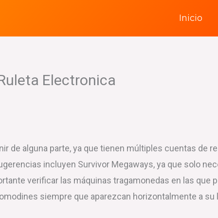
Inicio
uleta Electronica
enir de alguna parte, ya que tienen múltiples cuentas de
ugerencias incluyen Survivor Megaways, ya que solo nece
rtante verificar las máquinas tragamonedas en las que p
comodines siempre que aparezcan horizontalmente a su l