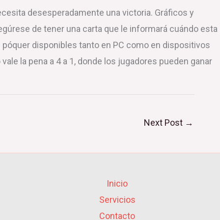
cesita desesperadamente una victoria. Gráficos y
segúrese de tener una carta que le informará cuándo esta
de póquer disponibles tanto en PC como en dispositivos
 vale la pena a 4 a 1, donde los jugadores pueden ganar
Next Post
→
Inicio
Servicios
Contacto