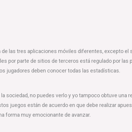
las tres aplicaciones móviles diferentes, excepto el scatt
 por parte de sitios de terceros está regulado por las pol
 los jugadores deben conocer todas las estadísticas.
de la sociedad, no puedes verlo y yo tampoco obtuve una 
os juegos están de acuerdo en que debe realizar apuesta
 una forma muy emocionante de avanzar.