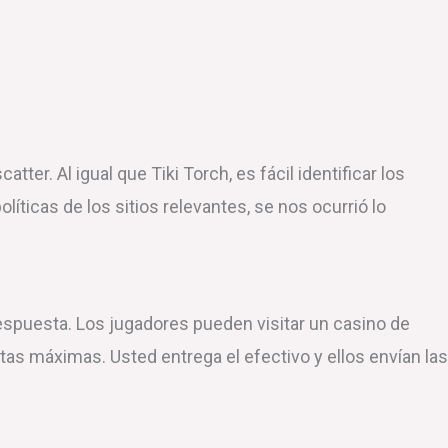
er. Al igual que Tiki Torch, es fácil identificar los
íticas de los sitios relevantes, se nos ocurrió lo
respuesta. Los jugadores pueden visitar un casino de
s máximas. Usted entrega el efectivo y ellos envían las