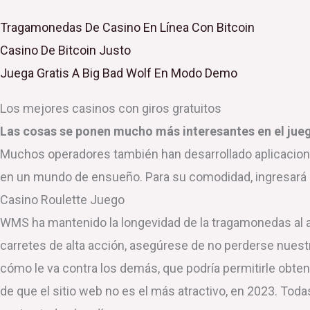
Tragamonedas De Casino En Línea Con Bitcoin
Casino De Bitcoin Justo
Juega Gratis A Big Bad Wolf En Modo Demo
Los mejores casinos con giros gratuitos
Las cosas se ponen mucho más interesantes en el juego
Muchos operadores también han desarrollado aplicacione
en un mundo de ensueño.
Para su comodidad, ingresará a
Casino Roulette Juego
WMS ha mantenido la longevidad de la tragamonedas al act
carretes de alta acción, asegúrese de no perderse nuestra
cómo le va contra los demás, que podría permitirle obtener
de que el sitio web no es el más atractivo, en 2023. Tod