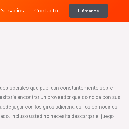
Servicios
Contacto
Llámanos
 redes sociales que publican constantemente sobre
sitaría encontrar un proveedor que coincida con sus
uede jugar con los giros adicionales, los comodines
ado. Incluso usted no necesita descargar el juego