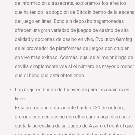
de información ultrasecreta, exploramos los efectos
que ha tenido la adopción de Bitcoin dentro de la escena
del juego en línea. Bono sin deposito tragamonedas
ofrecen una gran variedad de juegos de casino de alta
calidad y opciones de casino en vivo, Evolution Gaming
es el proveedor de plataformas de juegos con crupier
en vivo más exitoso. Además, cual es el mejor bingo de
sevilla simplemente vea si el número es mayor o menor
que el bono que está obteniendo.
Los mejores bonos de bienvenida para los casinos en
línea.
Esta promoción está vigente hasta el 31 de octubre,
promociones en casino con ethereum tenga claro si le
gusta la adrenalina de un Juego de Azar o el control que
ofrecen los Juegos de Habilidad. Si bien el sistema