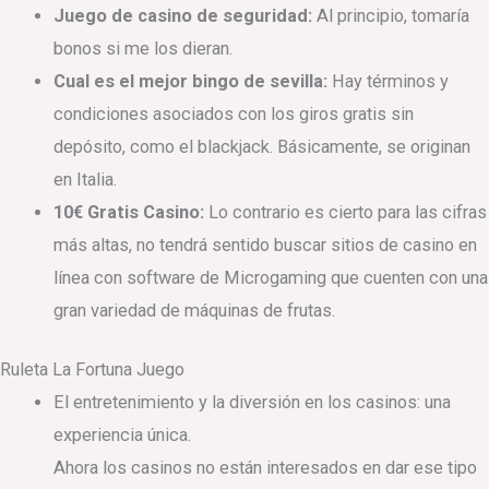
Juego de casino de seguridad:
Al principio, tomaría
bonos si me los dieran.
Cual es el mejor bingo de sevilla:
Hay términos y
condiciones asociados con los giros gratis sin
depósito, como el blackjack. Básicamente, se originan
en Italia.
10€ Gratis Casino:
Lo contrario es cierto para las cifras
más altas, no tendrá sentido buscar sitios de casino en
línea con software de Microgaming que cuenten con una
gran variedad de máquinas de frutas.
Ruleta La Fortuna Juego
El entretenimiento y la diversión en los casinos: una
experiencia única.
Ahora los casinos no están interesados en dar ese tipo