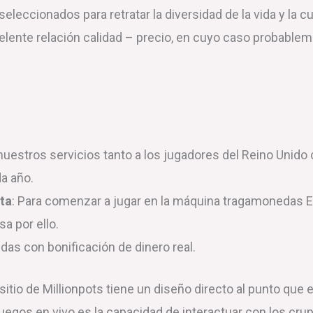
ccionados para retratar la diversidad de la vida y la cul
elente relación calidad – precio, en cuyo caso probab
uestros servicios tanto a los jugadores del Reino Unido
a año.
eta
: Para comenzar a jugar en la máquina tragamonedas Ex
a por ello.
as con bonificación de dinero real.
sitio de Millionpots tiene un diseño directo al punto que 
egos en vivo es la capacidad de interactuar con los crup