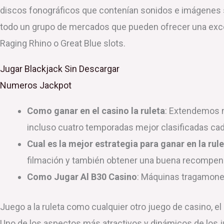
discos fonográficos que contenían sonidos e imágenes sele
todo un grupo de mercados que pueden ofrecer una exc
Raging Rhino o Great Blue slots.
Jugar Blackjack Sin Descargar
Numeros Jackpot
Como ganar en el casino la ruleta
: Extendemos n
incluso cuatro temporadas mejor clasificadas cad
Cual es la mejor estrategia para ganar en la rul
filmación y también obtener una buena recompens
Como Jugar Al B30 Casino
: Máquinas tragamoned
Juego a la ruleta como cualquier otro juego de casino, el 
Uno de los aspectos más atractivos y dinámicos de los ju