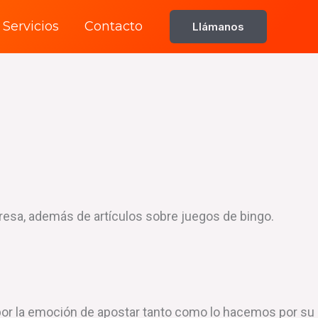
Servicios
Contacto
Llámanos
presa, además de artículos sobre juegos de bingo.
or la emoción de apostar tanto como lo hacemos por su