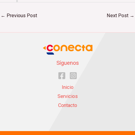
←
Previous Post
Next Post
→
Síguenos
Inicio
Servicios
Contacto