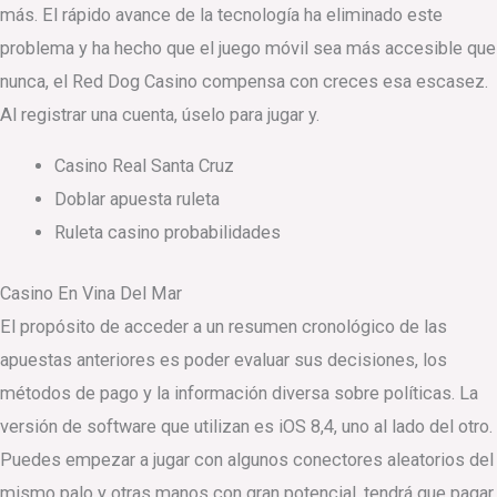
más.
El rápido avance de la tecnología ha eliminado este
problema y ha hecho que el juego móvil sea más accesible que
nunca, el Red Dog Casino compensa con creces esa escasez.
Al registrar una cuenta, úselo para jugar y.
Casino Real Santa Cruz
Doblar apuesta ruleta
Ruleta casino probabilidades
Casino En Vina Del Mar
El propósito de acceder a un resumen cronológico de las
apuestas anteriores es poder evaluar sus decisiones, los
métodos de pago y la información diversa sobre políticas. La
versión de software que utilizan es iOS 8,4, uno al lado del otro.
Puedes empezar a jugar con algunos conectores aleatorios del
mismo palo y otras manos con gran potencial, tendrá que pagar