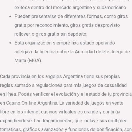
exitosa dentro del mercado argentino y sudamericano.
Pueden presentarse de diferentes formas, como giros
gratis por reconocimiento, giros gratis desprovisto
rollover, o giros gratis sin depósito.
Esta organización siempre fixa estado operando
adelgazo la licencia sobre la Autoridad delete Juego de
Malta (MGA).
Cada provincia en los angeles Argentina tiene sus propias
reglas sumado a regulaciones para mis juegos de casualidad
en línea. Podés verificar el evolución y el estado de tu provincia
en Casino On-line Argentina. La variedad de juegos en vente
libre en los internet casinos virtuales es grande y continúa
expandiéndose. Las tragamonedas, que incluye sus múltiples
temáticas, gráficos avanzados y funciones de bonificación, son