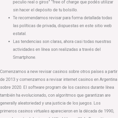
peculio real o giros” “free of charge que podés utilizar
sin hacer el depósito de tu bolsillo.
Te recomendamos revisar para forma detallada todas
las políticas de privada, dispuestas en este sitio web
estatal.
Las tendencias son claras, ahora casi todas nuestras
actividades en línea son realizadas a través del
Smartphone.
Comenzamos a new revisar casinos sobre otros países a partir
de 2013 y comenzamos a revisar internet casinos en Argentina
sobre 2020. El software program de los casinos durante línea
también ha evolucionado, con algoritmos que garantizan are
generally aleatoriedad y una justicia de los juegos. Los
primeros casinos virtuales aparecieron en la década de 1990,