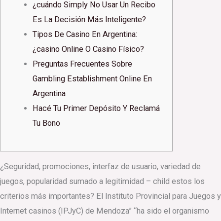
¿cuándo Simply No Usar Un Recibo
Es La Decisión Más Inteligente?
Tipos De Casino En Argentina:
¿casino Online O Casino Físico?
Preguntas Frecuentes Sobre
Gambling Establishment Online En
Argentina
Hacé Tu Primer Depósito Y Reclamá
Tu Bono
¿Seguridad, promociones, interfaz de usuario, variedad de
juegos, popularidad sumado a legitimidad – child estos los
criterios más importantes? El Instituto Provincial para Juegos y
Internet casinos (IPJyC) de Mendoza” “ha sido el organismo