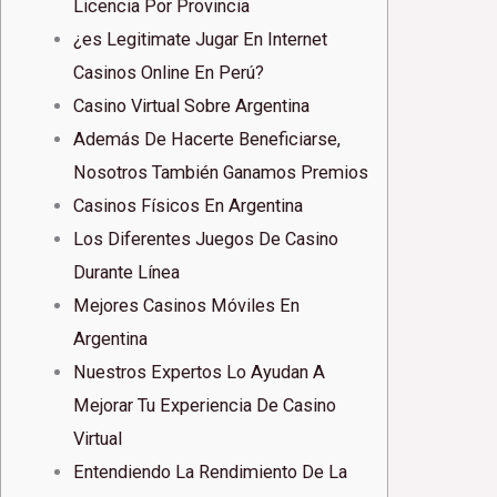
Licencia Por Provincia
¿es Legitimate Jugar En Internet
Casinos Online En Perú?
Casino Virtual Sobre Argentina
Además De Hacerte Beneficiarse,
Nosotros También Ganamos Premios
Casinos Físicos En Argentina
Los Diferentes Juegos De Casino
Durante Línea
Mejores Casinos Móviles En
Argentina
Nuestros Expertos Lo Ayudan A
Mejorar Tu Experiencia De Casino
Virtual
Entendiendo La Rendimiento De La