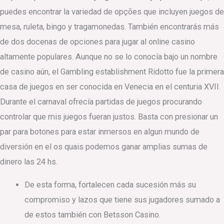
puedes encontrar la variedad de opções que incluyen juegos de
mesa, ruleta, bingo y tragamonedas. También encontrarás más
de dos docenas de opciones para jugar al online casino
altamente populares. Aunque no se lo conocía bajo un nombre
de casino aún, el Gambling establishment Ridotto fue la primera
casa de juegos en ser conocida en Venecia en el centuria XVII.
Durante el carnaval ofrecía partidas de juegos procurando
controlar que mis juegos fueran justos. Basta con presionar un
par para botones para estar inmersos en algun mundo de
diversión en el os quais podemos ganar amplias sumas de
dinero las 24 hs.
De esta forma, fortalecen cada sucesión más su
compromiso y lazos que tiene sus jugadores sumado a
de estos también con Betsson Casino.