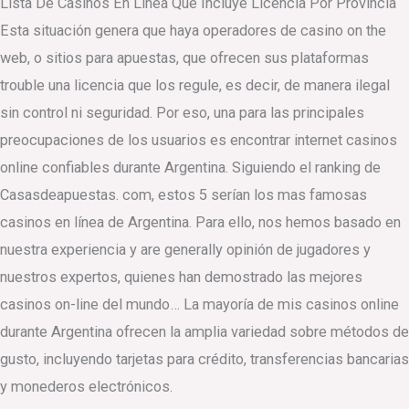
Lista De Casinos En Linéa Que Incluye Licencia Por Provincia
Esta situación genera que haya operadores de casino on the
web, o sitios para apuestas, que ofrecen sus plataformas
trouble una licencia que los regule, es decir, de manera ilegal
sin control ni seguridad. Por eso, una para las principales
preocupaciones de los usuarios es encontrar internet casinos
online confiables durante Argentina. Siguiendo el ranking de
Casasdeapuestas. com, estos 5 serían los mas famosas
casinos en línea de Argentina. Para ello, nos hemos basado en
nuestra experiencia y are generally opinión de jugadores y
nuestros expertos, quienes han demostrado las mejores
casinos on-line del mundo… La mayoría de mis casinos online
durante Argentina ofrecen la amplia variedad sobre métodos de
gusto, incluyendo tarjetas para crédito, transferencias bancarias
y monederos electrónicos.