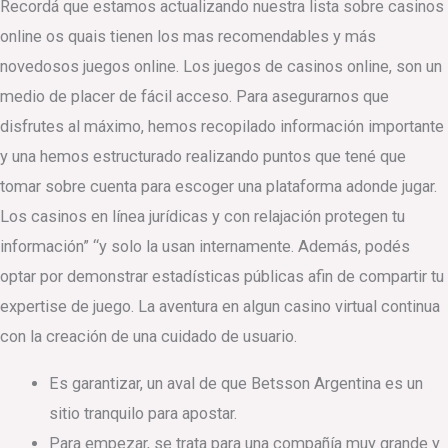
Recordá que estamos actualizando nuestra lista sobre casinos
online os quais tienen los mas recomendables y más
novedosos juegos online. Los juegos de casinos online, son un
medio de placer de fácil acceso. Para asegurarnos que
disfrutes al máximo, hemos recopilado información importante
y una hemos estructurado realizando puntos que tené que
tomar sobre cuenta para escoger una plataforma adonde jugar.
Los casinos en línea jurídicas y con relajación protegen tu
información” “y solo la usan internamente. Además, podés
optar por demonstrar estadísticas públicas afin de compartir tu
expertise de juego. La aventura en algun casino virtual continua
con la creación de una cuidado de usuario.
Es garantizar, un aval de que Betsson Argentina es un
sitio tranquilo para apostar.
Para empezar, se trata para una compañía muy grande y