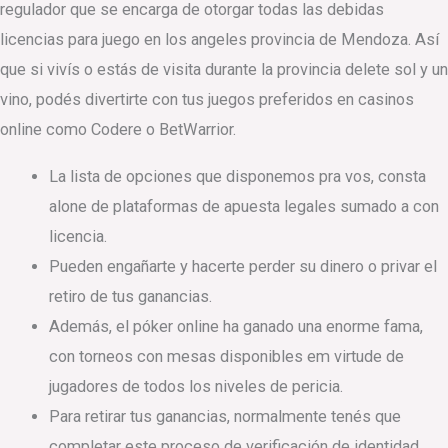
regulador que se encarga de otorgar todas las debidas
licencias para juego en los angeles provincia de Mendoza. Así
que si vivís o estás de visita durante la provincia delete sol y un
vino, podés divertirte con tus juegos preferidos en casinos
online como Codere o BetWarrior.
La lista de opciones que disponemos pra vos, consta
alone de plataformas de apuesta legales sumado a con
licencia.
Pueden engañarte y hacerte perder su dinero o privar el
retiro de tus ganancias.
Además, el póker online ha ganado una enorme fama,
con torneos con mesas disponibles em virtude de
jugadores de todos los niveles de pericia.
Para retirar tus ganancias, normalmente tenés que
completar este proceso de verificación de identidad.