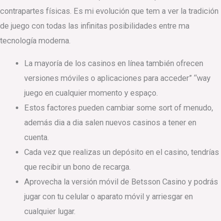
contrapartes físicas. Es mi evolución que tem a ver la tradición
de juego con todas las infinitas posibilidades entre ma
tecnología moderna.
La mayoría de los casinos en línea también ofrecen
versiones móviles o aplicaciones para acceder” “way
juego en cualquier momento y espaço.
Estos factores pueden cambiar some sort of menudo,
además dia a dia salen nuevos casinos a tener en
cuenta.
Cada vez que realizas un depósito en el casino, tendrías
que recibir un bono de recarga.
Aprovecha la versión móvil de Betsson Casino y podrás
jugar con tu celular o aparato móvil y arriesgar en
cualquier lugar.