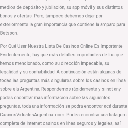
medios de depósito y jubilación, su app móvil y sus distintos
bonos y ofertas. Pero, tampoco debemos dejar por
exteriormente la gran importancia que contiene la amparo para
Betsson.
Por Qué Usar Nuestra Lista De Casinos Online Es Importante
Evidentemente, hay que más detalles importantes de los que
hemos mencionado, como su dirección impecable, su
legalidad y su confiabilidad. A continuación están algunas de
todas las preguntas más singulares sobre los casinos en línea
sobre ela Argentina. Respondemos rápidamente y si not any
podés encontrar más información sobre las siguientes
preguntas, toda una información se podra encontrar acá durante
CasinosVirtualesArgentina. com. Podés encontrar una listagem
completa de internet casinos en línea seguros y legales, así