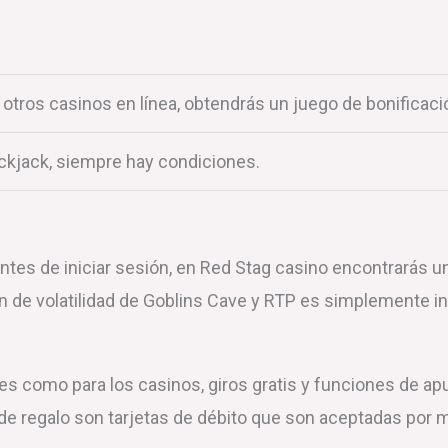
ros casinos en línea, obtendrás un juego de bonificación
ckjack, siempre hay condiciones.
tes de iniciar sesión, en Red Stag casino encontrarás u
n de volatilidad de Goblins Cave y RTP es simplemente i
es como para los casinos, giros gratis y funciones de ap
s de regalo son tarjetas de débito que son aceptadas por