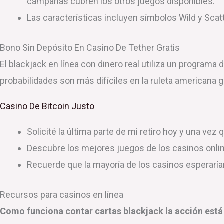
campañas cubren los otros juegos disponibles.
Las características incluyen símbolos Wild y Scatt
Bono Sin Depósito En Casino De Tether Gratis
El blackjack en línea con dinero real utiliza un programa 
probabilidades son más difíciles en la ruleta americana gr
Casino De Bitcoin Justo
Solicité la última parte de mi retiro hoy y una v
Descubre los mejores juegos de los casinos onlin
Recuerde que la mayoría de los casinos esperaría
Recursos para casinos en línea
Como funciona contar cartas blackjack la acción está