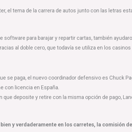
er, el tema de la carrera de autos junto con las letras e
de software para barajar y repartir cartas, también ayudaro
acias al doble cero, que todavía se utiliza en los casinos 
ez que se paga, el nuevo coordinador defensivo es Chuck P
e con licencia en España.
n que deposite y retire con la misma opción de pago, La
 bien y verdaderamente en los carretes, la comisión d