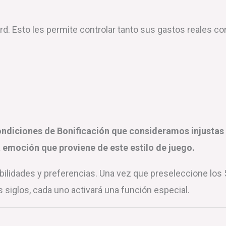
. Esto les permite controlar tanto sus gastos reales co
ndiciones de Bonificación que consideramos injustas p
la emoción que proviene de este estilo de juego.
ilidades y preferencias. Una vez que preseleccione los 
iglos, cada uno activará una función especial.