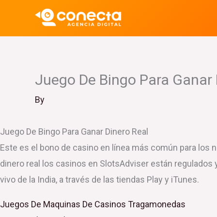
Skip
to
content
Juego De Bingo Para Ganar 
By
Juego De Bingo Para Ganar Dinero Real
Este es el bono de casino en línea más común para los nu
dinero real los casinos en SlotsAdviser están regulados 
vivo de la India, a través de las tiendas Play y iTunes.
Juegos De Maquinas De Casinos Tragamonedas