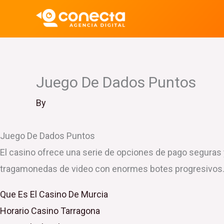
Skip
to
content
Juego De Dados Puntos
By
Juego De Dados Puntos
El casino ofrece una serie de opciones de pago seguras y
tragamonedas de video con enormes botes progresivos. En
Que Es El Casino De Murcia
Horario Casino Tarragona