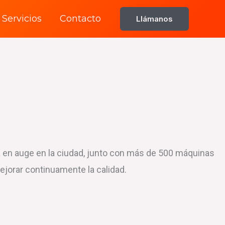
Servicios
Contacto
Llámanos
tá en auge en la ciudad, junto con más de 500 máquinas
jorar continuamente la calidad.