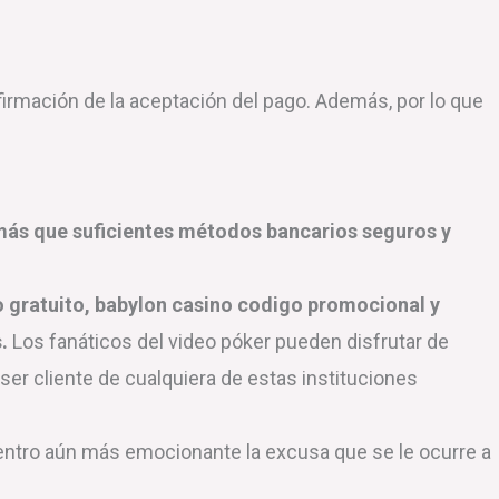
nfirmación de la aceptación del pago. Además, por lo que
 más que suficientes métodos bancarios seguros y
 gratuito, babylon casino codigo promocional y
s.
Los fanáticos del video póker pueden disfrutar de
ser cliente de cualquiera de estas instituciones
ntro aún más emocionante la excusa que se le ocurre a