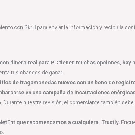
ento con Skrill para enviar la información y recibir la co
 con dinero real para PC tienen muchas opciones, hay
menta tus chances de ganar.
itios de tragamonedas nuevos con un bono de registro
embarcarse en una campaña de incautaciones enérgica
o. Durante nuestra revisión, el comerciante también debe 
 NetEnt que recomendamos a cualquiera, Trustly.
Encue
o.