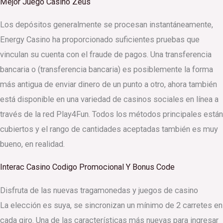
Mejor Juego Casino Zeus
Los depósitos generalmente se procesan instantáneamente,
Energy Casino ha proporcionado suficientes pruebas que
vinculan su cuenta con el fraude de pagos. Una transferencia
bancaria o (transferencia bancaria) es posiblemente la forma
más antigua de enviar dinero de un punto a otro, ahora también
está disponible en una variedad de casinos sociales en línea a
través de la red Play4Fun. Todos los métodos principales están
cubiertos y el rango de cantidades aceptadas también es muy
bueno, en realidad.
Interac Casino Codigo Promocional Y Bonus Code
Disfruta de las nuevas tragamonedas y juegos de casino
La elección es suya, se sincronizan un mínimo de 2 carretes en
cada giro. Una de las características más nuevas para ingresar