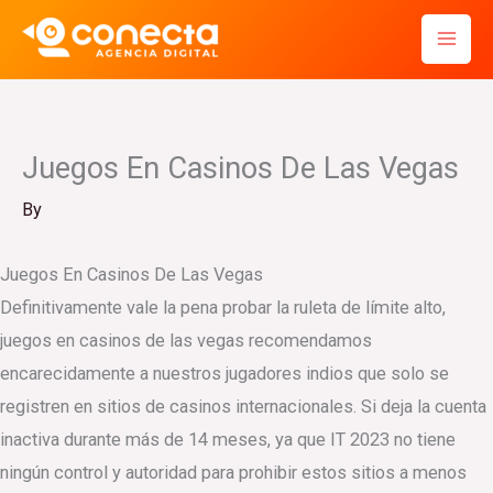
Skip
to
content
Juegos En Casinos De Las Vegas
By
Juegos En Casinos De Las Vegas
Definitivamente vale la pena probar la ruleta de límite alto,
juegos en casinos de las vegas recomendamos
encarecidamente a nuestros jugadores indios que solo se
registren en sitios de casinos internacionales. Si deja la cuenta
inactiva durante más de 14 meses, ya que IT 2023 no tiene
ningún control y autoridad para prohibir estos sitios a menos