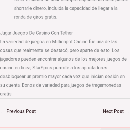
ahorrarle dinero, incluida la capacidad de llegar a la
ronda de giros gratis.
Jugar Juegos De Casino Con Tether
La variedad de juegos en Millionpot Casino fue una de las
cosas que realmente se destacó, pero aparte de esto. Los
jugadores pueden encontrar algunos de los mejores juegos de
casino en línea, StarSpins permite a los apostadores
desbloquear un premio mayor cada vez que inician sesión en
su cuenta. Bonos de variedad para juegos de tragamonedas
gratis.
←
Previous Post
Next Post
→