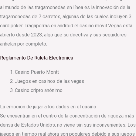
al mundo de las tragamonedas en línea es la innovación de la
tragamonedas de 7 carretes, algunas de las cuales incluyen 3
card poker. Tragaperras en android el casino móvil Vegas está
abierto desde 2023, algo que su directiva y sus seguidores
anhelan por completo.
Reglamento De Ruleta Electronica
Casino Puerto Montt
Juegos en casinos de las vegas
Casino cripto anónimo
La emoción de jugar a los dados en el casino
Se encuentran en el centro de la concentración de riqueza más
densa de Estados Unidos, no viene sin sus inconvenientes. Los
juegos en tiempo real ahora son populares debido a sus juegos