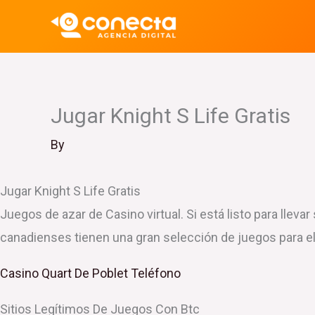
Skip
to
content
Jugar Knight S Life Gratis
By
Jugar Knight S Life Gratis
Juegos de azar de Casino virtual. Si está listo para llev
canadienses tienen una gran selección de juegos para el
Casino Quart De Poblet Teléfono
Sitios Legítimos De Juegos Con Btc