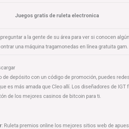
Juegos gratis de ruleta electronica
preguntar a la gente de su área para ver si conocen algún
contrar una máquina tragamonedas en línea gratuita gam.
scargar
 de depósito con un código de promoción, puedes redesc
a que es más amada que Cleo allí. Los diseñadores de IGT 
ón de los mejores casinos de bitcoin para ti.
r
: Ruleta premios online los mejores sitios web de apuesta