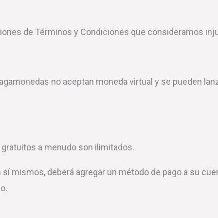
ciones de Términos y Condiciones que consideramos injust
agamonedas no aceptan moneda virtual y se pueden lanzar 
gratuitos a menudo son ilimitados.
n sí mismos, deberá agregar un método de pago a su cuent
o.