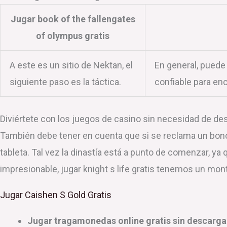
Jugar book of the fallengates
of olympus gratis
A este es un sitio de Nektan, el
En general, puede 
siguiente paso es la táctica.
confiable para en
Diviértete con los juegos de casino sin necesidad de de
También debe tener en cuenta que si se reclama un bono
tableta. Tal vez la dinastía está a punto de comenzar, y
impresionable, jugar knight s life gratis tenemos un mont
Jugar Caishen S Gold Gratis
Jugar tragamonedas online gratis sin descarga