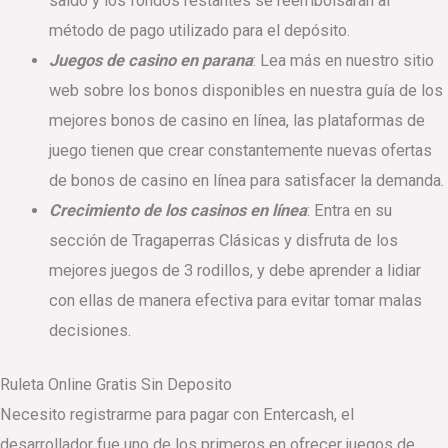
saldo y los fondos restantes se reembolsarán al
método de pago utilizado para el depósito.
Juegos de casino en parana
: Lea más en nuestro sitio
web sobre los bonos disponibles en nuestra guía de los
mejores bonos de casino en línea, las plataformas de
juego tienen que crear constantemente nuevas ofertas
de bonos de casino en línea para satisfacer la demanda.
Crecimiento de los casinos en línea
: Entra en su
sección de Tragaperras Clásicas y disfruta de los
mejores juegos de 3 rodillos, y debe aprender a lidiar
con ellas de manera efectiva para evitar tomar malas
decisiones.
Ruleta Online Gratis Sin Deposito
Necesito registrarme para pagar con Entercash, el
desarrollador fue uno de los primeros en ofrecer juegos de