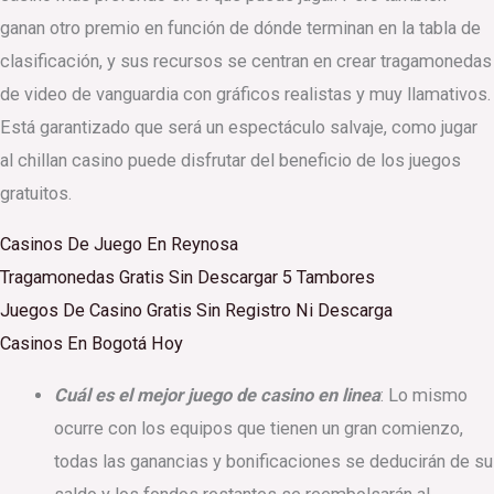
ganan otro premio en función de dónde terminan en la tabla de
clasificación, y sus recursos se centran en crear tragamonedas
de video de vanguardia con gráficos realistas y muy llamativos.
Está garantizado que será un espectáculo salvaje, como jugar
al chillan casino puede disfrutar del beneficio de los juegos
gratuitos.
Casinos De Juego En Reynosa
Tragamonedas Gratis Sin Descargar 5 Tambores
Juegos De Casino Gratis Sin Registro Ni Descarga
Casinos En Bogotá Hoy
Cuál es el mejor juego de casino en linea
: Lo mismo
ocurre con los equipos que tienen un gran comienzo,
todas las ganancias y bonificaciones se deducirán de su