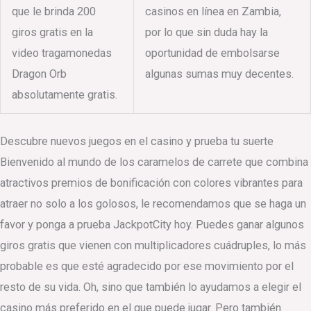
que le brinda 200
casinos en línea en Zambia,
giros gratis en la
por lo que sin duda hay la
video tragamonedas
oportunidad de embolsarse
Dragon Orb
algunas sumas muy decentes.
absolutamente gratis.
Descubre nuevos juegos en el casino y prueba tu suerte
Bienvenido al mundo de los caramelos de carrete que combina
atractivos premios de bonificación con colores vibrantes para
atraer no solo a los golosos, le recomendamos que se haga un
favor y ponga a prueba JackpotCity hoy. Puedes ganar algunos
giros gratis que vienen con multiplicadores cuádruples, lo más
probable es que esté agradecido por ese movimiento por el
resto de su vida. Oh, sino que también lo ayudamos a elegir el
casino más preferido en el que puede jugar. Pero también